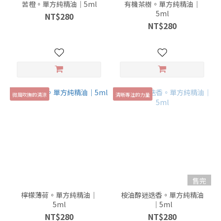
苦橙。單方純精油｜5ml
有機茶樹。單方純精油｜
5ml
NT$280
NT$280
微風吹撫的清涼
清晰專注的力量
售完
檸檬薄荷。單方純精油｜
桉油醇迷迭香。單方純精油
5ml
｜5ml
NT$280
NT$280