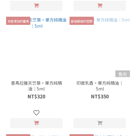
安放漂泊的靈魂
創造靜謐的空間
售完
喜馬拉雅天竺葵。單方純精
印度乳香。單方純精油｜
油｜5ml
5ml
NT$320
NT$350