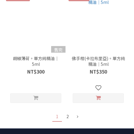
售完
胡椒薄荷。單方純精油｜
佛手柑(卡拉布里亞)。單方純
5ml
精油｜5ml
NT$300
NT$350
1
2