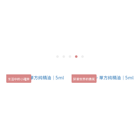
生活中的小確幸
探索世界的勇氣