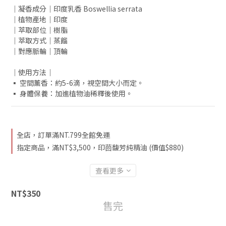
｜凝香成分｜印度乳香 Boswellia serrata
｜植物產地｜印度
｜萃取部位｜樹脂
｜萃取方式｜蒸餾
｜對應脈輪｜頂輪
｜使用方法｜
▪ 空間薰香：約5-6滴，視空間大小而定。
▪ 身體保養：加進植物油稀釋後使用。
全店，訂單滿NT.799全館免運
指定商品，滿NT$3,500，印茴馥芳純精油 (價值$880)
查看更多
NT$350
售完