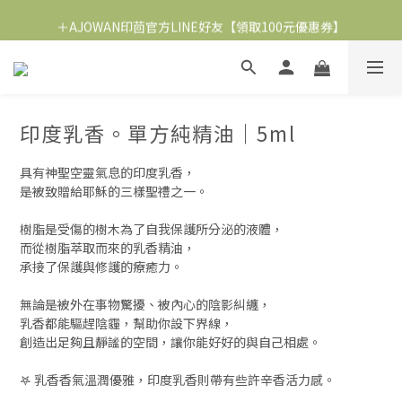
＋AJOWAN印茴官方LINE好友【領取100元優惠券】
2026 午時水版【淨化符仔水】平安月優惠 .ᐟ
∞ 加入會員即贈購物金 NT.100
2026 午時水版【淨化符仔水】平安月優惠 .ᐟ
印度乳香。單方純精油｜5ml
具有神聖空靈氣息的印度乳香，
是被致贈給耶穌的三樣聖禮之一。
樹脂是受傷的樹木為了自我保護所分泌的液體，
而從樹脂萃取而來的乳香精油，
承接了保護與修護的療癒力。
無論是被外在事物驚擾、被內心的陰影糾纏，
乳香都能驅趕陰霾，幫助你設下界線，
創造出足夠且靜謐的空間，讓你能好好的與自己相處。
𖤐 乳香香氣溫潤優雅，印度乳香則帶有些許辛香活力感。