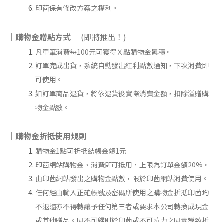
印茴保有修改方案之權利。
｜購物金贈點方式｜
(即將推出！)
凡單筆消費每100元可獲得Ｘ點購物金累積。
訂單完成出貨，系統自動發出紅利點數通知，下次消費即
可使用。
如訂單商品退貨，將依退貨後實際消費金額，扣除溢贈購
物金點數。
｜購物金折抵使用規則｜
購物金1點可折抵結帳金額1元
印茴網站購物金，消費即可抵用，上限為訂單金額20%。
由印茴網站發出之購物金點數，限於印茴網站消費使用。
任何經由輸入正確帳號及密碼所使用之購物金折抵印茴均
不退還亦不得轉讓予任何第三者或要求本公司轉換成現金
或其他贈品。因不可歸則於印茴或不可抗力之因素導致折