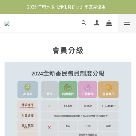
2026 午時水版【淨化符仔水】平安月優惠 .ᐟ
2026 午時水版【淨化符仔水】平安月優惠 .ᐟ
＋AJOWAN印茴官方LINE好友【領取100元優惠券】
∞ 加入會員即贈購物金 NT.100
2026 午時水版【淨化符仔水】平安月優惠 .ᐟ
會員分級