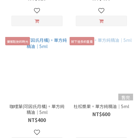
慵懶鬆弛的時光
卸下過多的重擔
售完
咖哩葉(可因氏月橘)。單方純
杜松漿果。單方純精油｜5ml
精油｜5ml
NT$600
NT$400