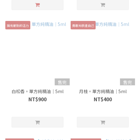
擁有嶄新的活力
勇敢地表達自己
售完
售完
白松香。單方純精油｜5ml
月桂。單方純精油｜5ml
NT$900
NT$400