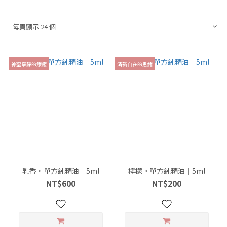
每頁顯示 24 個
神聖寧靜的療癒
清新自在的思緒
乳香。單方純精油｜5ml
檸檬。單方純精油｜5ml
NT$600
NT$200