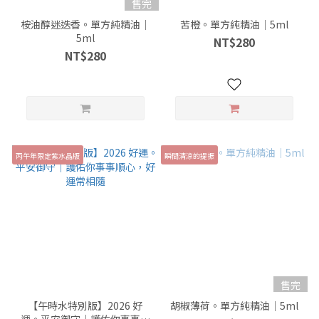
售完
桉油醇迷迭香。單方純精油｜
苦橙。單方純精油｜5ml
5ml
NT$280
NT$280
丙午年限定紫水晶版
瞬間清涼的提振
售完
【午時水特別版】2026 好
胡椒薄荷。單方純精油｜5ml
運。平安御守｜護佑你事事順