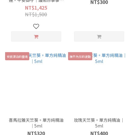
NT$300
心，好運常相隨
NT$1,425
NT$1,500
安放漂泊的靈魂
撫平內在的波動
喜馬拉雅天竺葵。單方純精油
玫瑰天竺葵。單方純精油｜
｜5ml
5ml
NT$320
NT$400