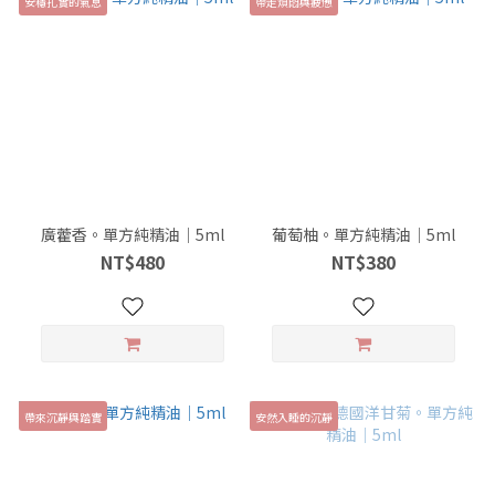
安穩扎實的氣息
帶走煩悶與疲憊
廣藿香。單方純精油｜5ml
葡萄柚。單方純精油｜5ml
NT$480
NT$380
帶來沉靜與踏實
安然入睡的沉靜