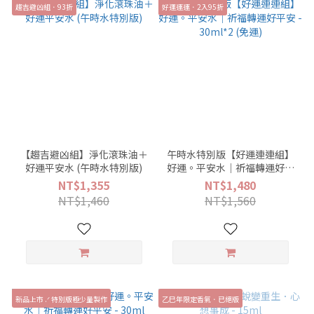
趨吉避凶組．93折
好運連連．2入95折
【趨吉避凶組】淨化滾珠油＋
午時水特別版【好運連連組】
好運平安水 (午時水特別版)
好運。平安水｜祈福轉運好平
安 - 30ml*2 (免運)
NT$1,355
NT$1,480
NT$1,460
NT$1,560
新品上市 .ᐟ 特別版極少量製作
乙巳年限定香氣．已絕版