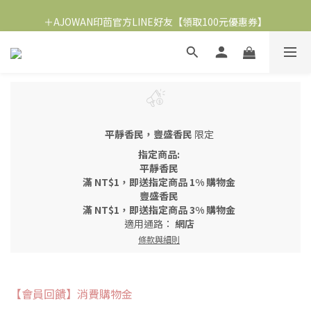
＋AJOWAN印茴官方LINE好友【領取100元優惠券】
2026 午時水版【淨化符仔水】平安月優惠 .ᐟ
∞ 加入會員即贈購物金 NT.100
2026 午時水版【淨化符仔水】平安月優惠 .ᐟ
平靜香民，豐盛香民
限定
指定商品:
平靜香民
滿
NT$1
，即送指定商品
1% 購物金
豐盛香民
滿
NT$1
，即送指定商品
3% 購物金
適用通路：
網店
條款與細則
【會員回饋】消費購物金