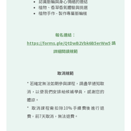
認識脈輪與身心情緒的連結
植物、香草香氣體驗與挑選
植物手作 - 製作專屬脈輪槌
報名連結：
https://forms.gle/QtDwB2Vbk6B5erWw5
請
詳細閱讀規範
取消規範
​* 若確定無法如期參與課程，請盡早通知取
消，以便我們安排給候補學員，感謝您的
體諒。
*
取消課程需扣除10%手續費後進行退
費，前7天取消，無法退費。