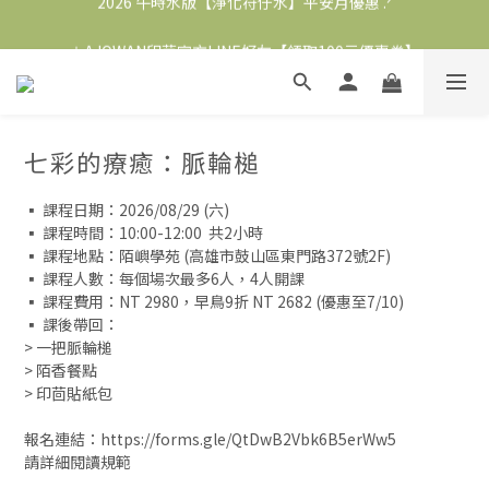
2026 午時水版【淨化符仔水】平安月優惠 .ᐟ
＋AJOWAN印茴官方LINE好友【領取100元優惠券】
∞ 加入會員即贈購物金 NT.100
2026 午時水版【淨化符仔水】平安月優惠 .ᐟ
七彩的療癒：脈輪槌
▪️ 課程日期：2026/08/29 (六) 
▪️ 課程時間：10:00-12:00  共2小時
▪️ 課程地點：陌嶼學苑 (高雄市鼓山區東門路372號2F) 
▪️ 課程人數：每個場次最多6人，4人開課
▪️ 課程費用：NT 2980，早鳥9折 NT 2682 (優惠至7/10)
▪️ 課後帶回：
> 一把脈輪槌
> 陌香餐點
> 印茴貼紙包
報名連結：https://forms.gle/QtDwB2Vbk6B5erWw5
請詳細閱讀規範