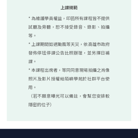
上課規範
​* 為維護學員權益，印茴所有課程皆不提供
試聽及旁聽，恕不接受錄音、錄影、拍攝
等。
* 上課期間如遇颱風等天災，依高雄市政府
發佈停班停課公告比照辦理，並另擇日補
課。
​*
本課程出席者，等同同意現場拍攝之肖像
照片及影片授權給陌嶼學苑於社群平台使
用。
（若不願意曝光可以備註，會幫您安排較
隱密的位子）